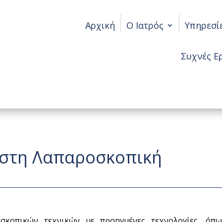
Αρχική
Ο Ιατρός
Υπηρεσί
Συχνές Ε
ς στη Λαπαροσκοπική
σκοπικών τεχνικών με προηγμένες τεχνολογίες, όπ