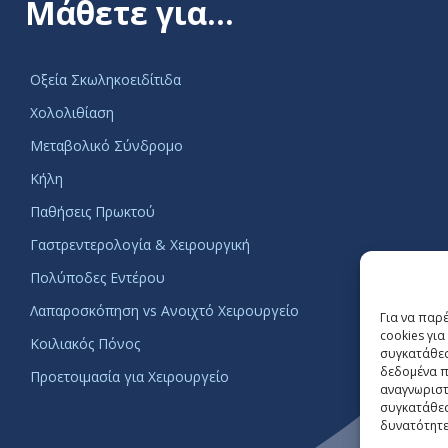
Μάθετε για…
Οξεία Σκωληκοειδίτιδα
Χολολιθίαση
Μεταβολικό Σύνδρομο
Κήλη
Παθήσεις Πρωκτού
Γαστρεντερολογία & Χειρουργική
Πολύποδες Εντέρου
Λαπαροσκόπηση vs Ανοιχτό Χειρουργείο
Για να παρ
cookies γι
Κοιλιακός Πόνος
συγκατάθεσ
δεδομένα π
Προετοιμασία για Χειρουργείο
αναγνωριστ
συγκατάθεσ
δυνατότητε