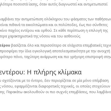
ηλότερα ποσοστά ίασης, όταν αυτός διαγνωστεί και αντιμετωπιστεί
αμβάνει την αντιμετώπιση ολόκληρου του φάσματος των παθήσεω
 είναι πιθανά τα εκκολπώματα και οι πολύποδες, έως πιο σύνθετες
κίνο παχέος εντέρου και ορθού. Σε κάθε περίπτωση η επιλογή της
ίτερα χαρακτηριστικά της νόσου και του ασθενούς.
τέρου
βασίζεται όλο και περισσότερο σε ελάχιστα επεμβατικές τεχνι
προσφέρει την ίδια ογκολογική αποτελεσματικότητα με την ανοιχτή
ικρότερο πόνο, ταχύτερη ανάρρωση και πιο γρήγορη επιστροφή στη
 εντέρου: Η πλήρης κλίμακα
σχετίζονται με το έντερο, δεν περιορίζεται σε μία μόνο επέμβαση.
ς νόσου, εφαρμόζονται διαφορετικές τεχνικές, οι οποίες στοχεύουν
σης. Παρακάτω ακολουθούν οι πιο συχνές επεμβάσεις, που λαμβάν