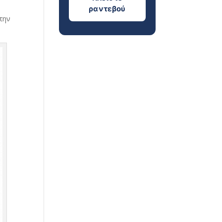
ε
ραντεβού
την