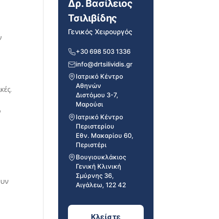
Δρ. Βασίλειος
Τσιλιβίδης
Γενικός Χειρουργός
ν
+30 698 503 1336
info@drtsilividis.gr
Ιατρικό Κέντρο
Αθηνών
κές.
Διστόμου 3-7,
Μαρούσι
ν
Ιατρικό Κέντρο
Περιστερίου
Εθν. Μακαρίου 60,
Περιστέρι
Βουγιουκλάκιος
Γενική Κλινική
Σμύρνης 36,
ουν
Αιγάλεω, 122 42
Κλείστε