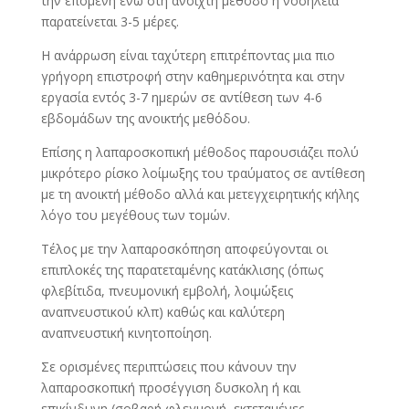
την επομένη ενώ στη ανοιχτή μέθοδο η νοσηλεία
παρατείνεται 3-5 μέρες.
Η ανάρρωση είναι ταχύτερη επιτρέποντας μια πιο
γρήγορη επιστροφή στην καθημερινότητα και στην
εργασία εντός 3-7 ημερών σε αντίθεση των 4-6
εβδομάδων της ανοικτής μεθόδου.
Επίσης η λαπαροσκοπική μέθοδος παρουσιάζει πολύ
μικρότερο ρίσκο λοίμωξης του τραύματος σε αντίθεση
με τη ανοικτή μέθοδο αλλά και μετεγχειρητικής κήλης
λόγο του μεγέθους των τομών.
Τέλος με την λαπαροσκόπηση αποφεύγονται οι
επιπλοκές της παρατεταμένης κατάκλισης (όπως
φλεβίτιδα, πνευμονική εμβολή, λοιμώξεις
αναπνευστικού κλπ) καθώς και καλύτερη
αναπνευστική κινητοποίηση.
Σε ορισμένες περιπτώσεις που κάνουν την
λαπαροσκοπική προσέγγιση δυσκολη ή και
επικίνδυνη (σοβαρή φλεγμονή, εκτεταμένες