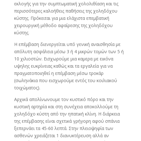
εκλογής για την συμπτωματική χολολιθίαση και τις
περισσότερες καλοήθεις παθήσεις της χοληδόχου
κύστης. Πρόκειται για μια ελάχιστα επεμβατική
χειρουργική μέθοδο αφαίρεσης της χοληδόχου
κύστης.
Η επέμβαση διενεργείται υπό γενική αναισθησία με
απόλυτη ασφάλεια μέσω 3 ή 4 μικρών τομών των 5 ή
10 χιλιοστών. Εισχωρούμε μια καμερα με εικόνα
υψηλης ευκρίνειας καθώς και τα εργαλεία για να
πραγματοποιηθεί η επέμβαση μέσω τροκάρ
(σωληνάκια που εισχωρούμε εντός του κοιλιακού
τοιχώματος).
Αρχικά απολίνωνουμε τον κυστικό πόρο και την
κυστική αρτηρία και στη συνέχεια αποκολλούμε τη
χοληδόχο κύστη από την ηπατική κλίνη. Η διάρκεια
της επέμβασης είναι σχετικά γρήγορη αφού σπάνια
ξεπερνάει τα 45-60 λεπτά. Στην πλειοψηφία των
ασθενών χρειάζεται 1 διανυκτέρευση αλλά αν