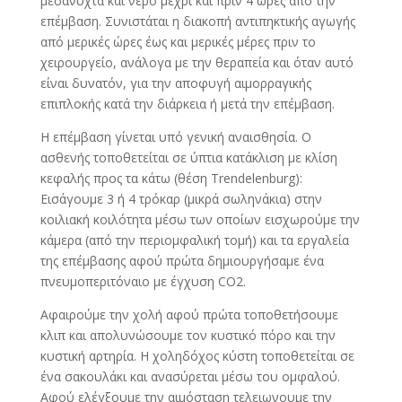
μεσάνυχτα και νέρο μεχρι και πριν 4 ώρες από την
επέμβαση. Συνιστάται η διακοπή αντιπηκτικής αγωγής
από μερικές ώρες έως και μερικές μέρες πριν το
χειρουργείο, ανάλογα με την θεραπεία και όταν αυτό
είναι δυνατόν, για την αποφυγή αιμορραγικής
επιπλοκής κατά την διάρκεια ή μετά την επέμβαση.
Η επέμβαση γίνεται υπό γενική αναισθησία. Ο
ασθενής τοποθετείται σε ύπτια κατάκλιση με κλίση
κεφαλής προς τα κάτω (θέση Trendelenburg):
Εισάγουμε 3 ή 4 τρόκαρ (μικρά σωληνάκια) στην
κοιλιακή κοιλότητα μέσω των οποίων εισχωρούμε την
κάμερα (από την περιομφαλική τομή) και τα εργαλεία
της επέμβασης αφού πρώτα δημιουργήσαμε ένα
πνευμοπεριτόναιο με έγχυση CO2.
Αφαιρούμε την χολή αφού πρώτα τοποθετήσουμε
κλιπ και απολυνώσουμε τον κυστικό πόρο και την
κυστική αρτηρία. Η χοληδόχος κύστη τοποθετείται σε
ένα σακουλάκι και ανασύρεται μέσω του ομφαλού.
Αφού ελέγξουμε την αιμόσταση τελειωνουμε την