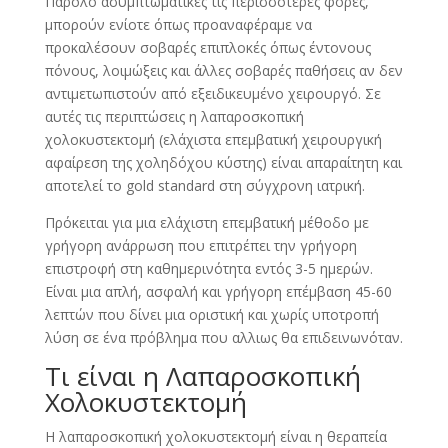
Παρόλο ασυμπτωματικές τις περισσότερες φορές,
μπορούν ενίοτε όπως προαναφέραμε να
προκαλέσουν σοβαρές επιπλοκές όπως έντονους
πόνους, λοιμώξεις και άλλες σοβαρές παθήσεις αν δεν
αντιμετωπιστούν από εξειδικευμένο χειρουργό. Σε
αυτές τις περιπτώσεις η λαπαροσκοπική
χολοκυστεκτομή (ελάχιστα επεμβατική χειρουργική
αφαίρεση της χοληδόχου κύστης) είναι απαραίτητη και
αποτελεί το gold standard στη σύγχρονη ιατρική.
Πρόκειται για μια ελάχιστη επεμβατική μέθοδο με
γρήγορη ανάρρωση που επιτρέπει την γρήγορη
επιστροφή στη καθημερινότητα εντός 3-5 ημερών.
Είναι μια απλή, ασφαλή και γρήγορη επέμβαση 45-60
λεπτών που δίνει μια οριστική και χωρίς υποτροπή
λύση σε ένα πρόβλημα που αλλιως θα επιδεινωνόταν.
Τι είναι η Λαπαροσκοπική
Χολοκυστεκτομή
Η λαπαροσκοπική χολοκυστεκτομή είναι η θεραπεία