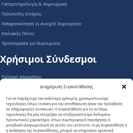
Γαστρεντερολογία & Χειρουργική
Πολύποδες Εντέρου
Λαπαροσκόπηση vs Ανοιχτό Χειρουργείο
Κοιλιακός Πόνος
Προετοιμασία για Χειρουργείο
Χρήσιμοι Σύνδεσμοι
Πολιτική Απορρήτου
Διαχείριση Συγκατάθεσης
Πολιτική Cookies
Όροι Χρήσης
Για να παρέχουμε την καλύτερη εμπειρία, χρησιμοποιούμε
τεχνολογίες όπως cookies για την αποθήκευση ή/και την πρόσβαση
Προσβασημότητα
σε πληροφορίες συσκευών. Η συγκατάθεση για τις εν λόγω
τεχνολογίες θα μας επιτρέψει να επεξεργαστούμε δεδομένα
Χάρτης Ιστοτόπου
προσωπικού χαρακτήρα, όπως συμπεριφορά περιήγησης ή
μοναδικά αναγνωριστικά σε αυτόν τον ιστότοπο. Η μη συγκατάθεση ή
Κλείστε Ραντεβού
η ανάκληση της συγκατάθεσης, μπορεί να επηρεάσει αρνητικά