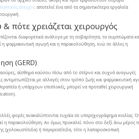
οληπτικός έλεγχος
αποτελεί ένα από τα σημαντικότερα εργαλεία
ρουργική.
 & πότε χρειάζεται χειρουργός
πίζονται διαφορετικά ανάλογα με τη σοβαρότητα, τα συμπτώματα και
εί η φαρμακευτική αγωγή και η παρακολούθηση, ενώ σε άλλες η
ηση (GERD)
αούρες, αίσθημα καύσου πίσω από το στέρνο και συχνά αναγωγές
ς αντιμετωπίζεται με αλλαγές στον τρόπο ζωής και φαρμακευτική αγ
εραπεία ή υπάρχουν επιπλοκές, μπορεί να προταθεί χειρουργική
cation).
ι πολλές φορές ανακαλύπτονται τυχαία σε υπερηχογράφημα κοιλίας. Ό
εί η παρακολούθηση. Αν όμως προκαλεί: πόνο στο δεξί άνω μέρος τ
ης (χολοκυστίτιδα) ή παγκρεατίτιδα, τότε η λαπαροσκοπική
.