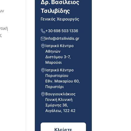
Δρ. Βασίλειος
Τσιλιβίδης
των
Γενικός Χειρουργός
τική
+30 698 503 1336
ς
info@drtsilividis.gr
Ιατρικό Κέντρο
Αθηνών
Διστόμου 3-7,
Μαρούσι
Ιατρικό Κέντρο
Περιστερίου
Εθν. Μακαρίου 60,
Περιστέρι
Βουγιουκλάκιος
Γενική Κλινική
Σμύρνης 36,
Αιγάλεω, 122 42
Κλείστε