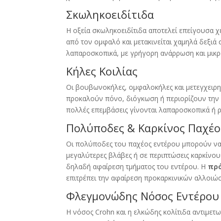
Σκωληκοειδίτιδα
Η οξεία σκωληκοειδίτιδα αποτελεί επείγουσα 
από τον ομφαλό και μετακινείται χαμηλά δεξιά 
λαπαροσκοπικά, με γρήγορη ανάρρωση και μικρ
Κήλες Κοιλίας
Οι βουβωνοκήλες, ομφαλοκήλες και μετεγχειρητ
προκαλούν πόνο, διόγκωση ή περιορίζουν την 
πολλές επεμβάσεις γίνονται λαπαροσκοπικά ή 
Πολύποδες & Καρκίνος Παχέο
Οι πολύποδες του παχέος εντέρου μπορούν να 
μεγαλύτερες βλάβες ή σε περιπτώσεις καρκίνου
δηλαδή αφαίρεση τμήματος του εντέρου. Η
πρ
επιτρέπει την αφαίρεση προκαρκινικών αλλοιώ
Φλεγμονώδης Νόσος Εντέρου
Η νόσος Crohn και η ελκώδης κολίτιδα αντιμε