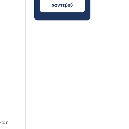
ραντεβού
και η