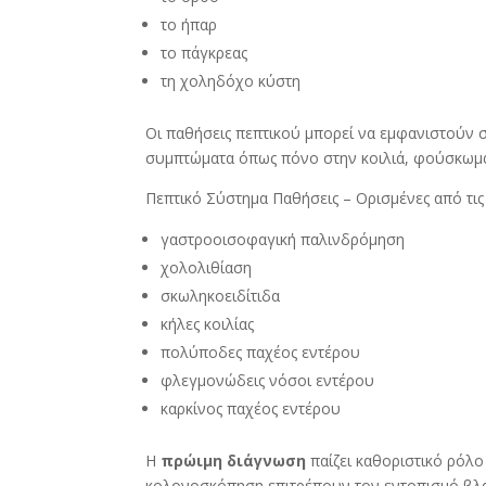
το ήπαρ
το πάγκρεας
τη χοληδόχο κύστη
Οι παθήσεις πεπτικού μπορεί να εμφανιστούν 
συμπτώματα όπως πόνο στην κοιλιά, φούσκωμα, 
Πεπτικό Σύστημα Παθήσεις – Ορισμένες από τις 
γαστροοισοφαγική παλινδρόμηση
χολολιθίαση
σκωληκοειδίτιδα
κήλες κοιλίας
πολύποδες παχέος εντέρου
φλεγμονώδεις νόσοι εντέρου
καρκίνος παχέος εντέρου
Η
πρώιμη διάγνωση
παίζει καθοριστικό ρόλο
κολονοσκόπηση επιτρέπουν τον εντοπισμό βλα