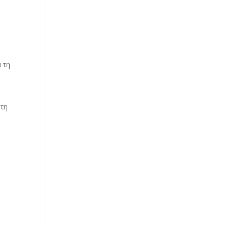
 τη
ητη