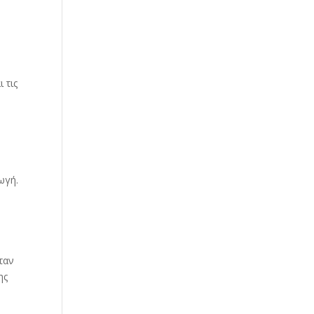
 τις
ωγή.
ταν
ης