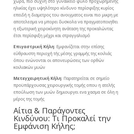
χώρα, πιο συχνη στο γυναικείο φύλο προχωρημενης
ηλικίας έχει υψηλότερο κίνδυνο περίσφιξης κυρίος
επειδή η διαμετρος του ανοιγματος ειναι πιο μικρη με
αποτελεσμα να μπορει δυσκολα να πραγματοποιηθει
η εξωτερική χειροκίνητη ανάταση της προκαλώντας
έτσι περίσφιξη μέχρι και στραγγαλισμό
Επιγαστρική Κήλη
: Εμφανίζεται στην επίσης
εύθραυστη περιοχή τής μέσης γραμμής της κοιλιάς
όπου ενώνονται οι απονευρώσεις των ορθών
κοιλιακών μυών
Μετεγχειρητική Κήλη
: Παρατηρείται σε σημείο
προϋπάρχουσας χειρουργικής τομής οπου η ατελής
επούλωση των μυών δημιουργει ενα χασμα σε όλη η
μέρος της τομής
Αίτια & Παράγοντες
Κινδύνου: Τι Προκαλεί την
Εμφάνιση Κήλης;