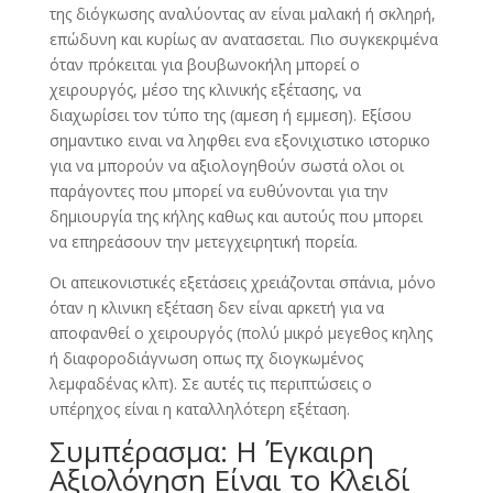
της διόγκωσης αναλύοντας αν είναι μαλακή ή σκληρή,
επώδυνη και κυρίως αν ανατασεται. Πιο συγκεκριμένα
όταν πρόκειται για βουβωνοκήλη μπορεί ο
χειρουργός, μέσο της κλινικής εξέτασης, να
διαχωρίσει τον τύπο της (αμεση ή εμμεση). Εξίσου
σημαντικο ειναι να ληφθει ενα εξονιχιστικο ιστορικο
για να μπορούν να αξιολογηθούν σωστά ολοι οι
παράγοντες που μπορεί να ευθύνονται για την
δημιουργία της κήλης καθως και αυτούς που μπορει
να επηρεάσουν την μετεγχειρητική πορεία.
Οι απεικονιστικές εξετάσεις χρειάζονται σπάνια, μόνο
όταν η κλινικη εξέταση δεν είναι αρκετή για να
αποφανθεί ο χειρουργός (πολύ μικρό μεγεθος κηλης
ή διαφοροδιάγνωση οπως πχ διογκωμένος
λεμφαδένας κλπ). Σε αυτές τις περιπτώσεις ο
υπέρηχος είναι η καταλληλότερη εξέταση.
Συμπέρασμα: Η Έγκαιρη
Αξιολόγηση Είναι το Κλειδί