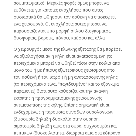
ασυμπτωματικό. Μερικές φορές όμως μπορεί να
ευθύνεται για κάποιες ενοχλήσεις που αυτες
ουσιαστικά θα ωθήσουν τον ασθενη να επισκεφτει
ενα χειρουργό. Οι ενοχλήσεις αυτες μπορει να
παρουσιαζονται υπο μορφή απλου διογκοματος,
δυσφοριας, βαρους, πόνου, καύσου και αλλα.
Ο χειρουργός μεσο της κλινικης εξετασης θα μπορέσει
να αξιολογήσει αν η κήλη είναι ανατασσόμενη (το
περιεχόμενο μπορεί να ωθηθεί πίσω στην κοιλιά απο
μονο του ή με ήπιους εξωτερικους χειρισμους απο
τον ασθενή ή τον ιατρό ) ή μη ανατασσομενης κηλης
(το περιεχόμενο είναι “παγιδευμένο” και το εξογκιμα
παραμενει) διοτι αυτο καθοριζει και την αναγκη
εκτακτης η προγραμματισμενης χειρουργικής
αντιμετωπισης της κηλης. Επίσης σημαντική είναι
ενδεχομένως η παρουσια συνοδων ουρολογικων
(δυσουρία δηλαδη δυσκολία στην ουρηση,
αιματουρία δηλαδή αίμα στα ούρα, συχνοουρία) και
πεπτικων (δυσκοιλιοτητα, διαρροια αιμα στα κόπρανα