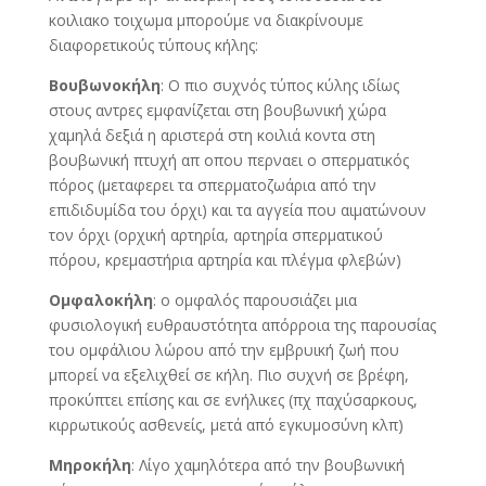
κοιλιακο τοιχωμα μπορούμε να διακρίνουμε
διαφορετικούς τύπους κήλης:
Βουβωνοκήλη
: Ο πιο συχνός τύπος κύλης ιδίως
στους αντρες εμφανίζεται στη βουβωνική χώρα
χαμηλά δεξιά η αριστερά στη κοιλιά κοντα στη
βουβωνική πτυχή απ οπου περναει ο σπερματικός
πόρος (μεταφερει τα σπερματοζωάρια από την
επιδιδυμίδα του όρχι) και τα αγγεία που αιματώνουν
τον όρχι (ορχική αρτηρία, αρτηρία σπερματικού
πόρου, κρεμαστήρια αρτηρία και πλέγμα φλεβών)
Ομφαλοκήλη
: ο ομφαλός παρουσιάζει μια
φυσιολογική ευθραυστότητα απόρροια της παρουσίας
του ομφάλιου λώρου από την εμβρυική ζωή που
μπορεί να εξελιχθεί σε κήλη. Πιο συχνή σε βρέφη,
προκύπτει επίσης και σε ενήλικες (πχ παχύσαρκους,
κιρρωτικούς ασθενείς, μετά από εγκυμοσύνη κλπ)
Μηροκήλη
: Λίγο χαμηλότερα από την βουβωνική